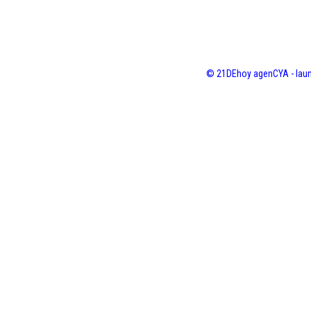
© 21DEhoy agenCYA - laun