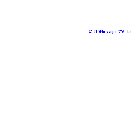
© 21DEhoy agenCYA - laun