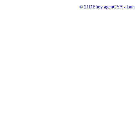
© 21DEhoy agenCYA - launi