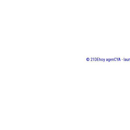
© 21DEhoy agenCYA - laun