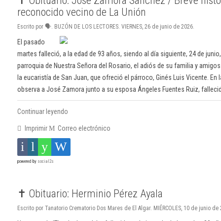
✝️ Obituario: José Zamora Sánchez / Breve histo
reconocido vecino de La Unión
Escrito por 🗣. BUZÓN DE LOS LECTORES. VIERNES, 26 de junio de 2026.
El pasado
martes falleció, a la edad de 93 años, siendo al día siguiente, 24 de junio
parroquia de Nuestra Señora del Rosario, el adiós de su familia y amigo
la eucaristía de San Juan, que ofreció el párroco, Ginés Luis Vicente. En 
observa a José Zamora junto a su esposa Ángeles Fuentes Ruiz, falleci
Continuar leyendo
Imprimir
Correo electrónico
powered by
social2s
✝️ Obituario: Herminio Pérez Ayala
Escrito por Tanatorio Crematorio Dos Mares de El Algar. MIÉRCOLES, 10 de junio de 