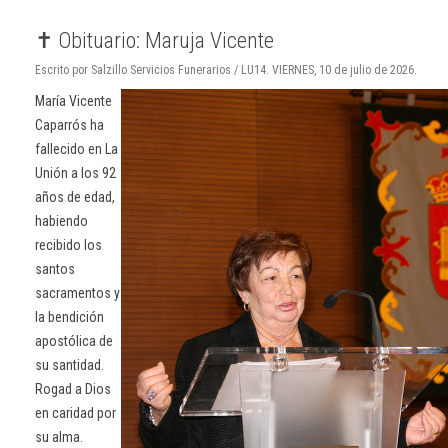
✝️ Obituario: Maruja Vicente
Escrito por Salzillo Servicios Funerarios / LU14. VIERNES, 10 de julio de 2026.
María Vicente
Caparrós ha
fallecido en La
Unión a los 92
años de edad,
habiendo
recibido los
santos
sacramentos y
la bendición
apostólica de
su santidad.
Rogad a Dios
en caridad por
su alma.