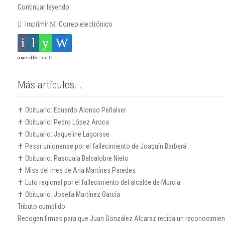
Continuar leyendo
Imprimir
Correo electrónico
powered by
social2s
Más artículos...
✝️ Obituario: Eduardo Alonso Peñalver
✝️ Obituario: Pedro López Aroca
✝️ Obituario: Jaqueline Lagorsse
✝️ Pesar unionense por el fallecimiento de Joaquín Barberá
✝️ Obituario: Pascuala Balsalobre Nieto
✝️ Misa del mes de Ana Martínes Paredes
✝️ Luto regional por el fallecimiento del alcalde de Murcia
✝️ Obituario: Josefa Martínez García
Tributo cumplido
Recogen firmas para que Juan González Alcaraz reciba un reconocimien