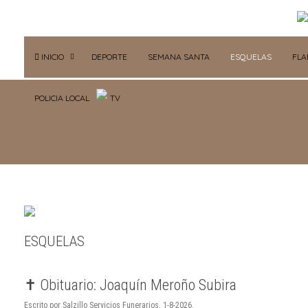
INICIO
DEPORTE
SEMANA SANTA
ESQUELAS
FL
POLICIA LOCAL
TV
ESQUELAS
✝️ Obituario: Joaquín Meroño Subira
Escrito por Salzillo Servicios Funerarios. 1-8-2026.