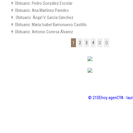
✝️ Obituario: Pedro González Escolar
✝️ Obituario: Ana Martínez Paredes
✝️. Obituario: Ángel V. García Sánchez
✝️ Obituario: María Isabel Barrionuevo Castillo
✝️ Obituario: Antonio Conesa Álvarez
1
2
3
4
© 21DEhoy agenCYA - laun