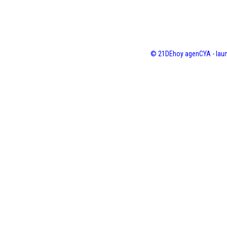
© 21DEhoy agenCYA - laun