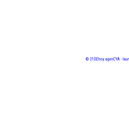
© 21DEhoy agenCYA - laun