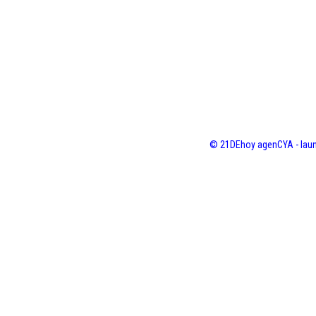
© 21DEhoy agenCYA - laun