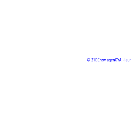
© 21DEhoy agenCYA - laun