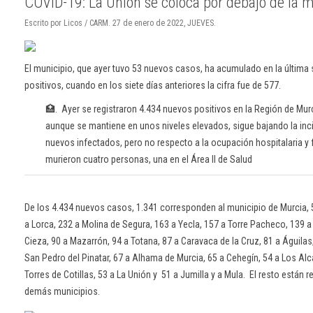
COVID-19: La Unión se coloca por debajo de la m
Escrito por Licos / CARM. 27 de enero de 2022, JUEVES.
El municipio, que ayer tuvo 53 nuevos casos, ha acumulado en la últim
positivos, cuando en los siete días anteriores la cifra fue de 577.
🏥. Ayer se registraron 4.434 nuevos positivos en la Región de Murci
aunque se mantiene en unos niveles elevados, sigue bajando la inc
nuevos infectados, pero no respecto a la ocupación hospitalaria y 
murieron cuatro personas, una en el Área II de Salud
De los 4.434 nuevos casos, 1.341 corresponden al municipio de Murcia, 
a Lorca, 232 a Molina de Segura, 163 a Yecla, 157 a Torre Pacheco, 139 a 
Cieza, 90 a Mazarrón, 94 a Totana, 87 a Caravaca de la Cruz, 81 a Águilas,
San Pedro del Pinatar, 67 a Alhama de Murcia, 65 a Cehegín, 54 a Los Alc
Torres de Cotillas, 53 a La Unión y 51 a Jumilla y a Mula. El resto están r
demás municipios.