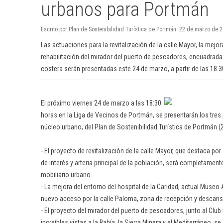
urbanos para Portmán
Escrito por Plan de Sostenibilidad Turística de Portmán. 22 de marzo de
Las actuaciones para la revitalización de la calle Mayor, la mejo
rehabilitación del mirador del puerto de pescadores, encuadradas 
costera serán presentadas este 24 de marzo, a partir de las 18.3
El próximo viernes 24 de marzo a las 18:30
horas en la Liga de Vecinos de Portmán, se presentarán los tres
núcleo urbano, del Plan de Sostenibilidad Turística de Portmán 
- El proyecto de revitalización de la calle Mayor, que destaca por
de interés y arteria principal de la población, será completame
mobiliario urbano.
- La mejora del entorno del hospital de la Caridad, actual Museo 
nuevo acceso por la calle Paloma, zona de recepción y descans
- El proyecto del mirador del puerto de pescadores, junto al Cl
increíbles vistas a la Bahía, la Sierra Minera y el Mediterráneo, se