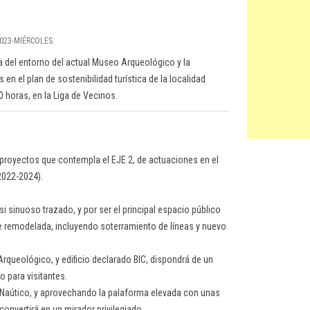
 2023-MIÉRCOLES.
ra del entorno del actual Museo Arqueológico y la
en el plan de sostenibilidad turística de la localidad
0 horas, en la Liga de Vecinos.
 proyectos que contempla el EJE 2, de actuaciones en el
(2022-2024).
 si sinuoso trazado, y por ser el principal espacio público
nte remodelada, incluyendo soterramiento de líneas y nuevo
Arqueológico, y edificio declarado BIC, dispondrá de un
o para visitantes.
ub Naútico, y aprovechando la palaforma elevada con unas
 convertirá en un mirador privilegiado.