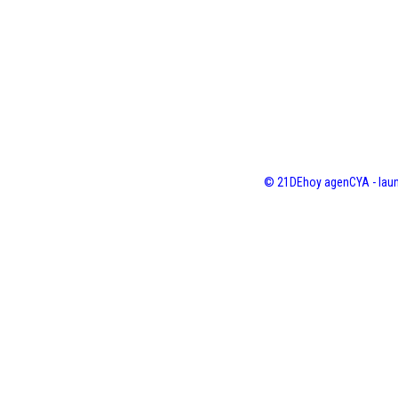
© 21DEhoy agenCYA - laun