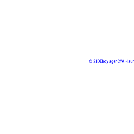
© 21DEhoy agenCYA - laun