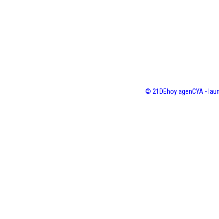
© 21DEhoy agenCYA - laun