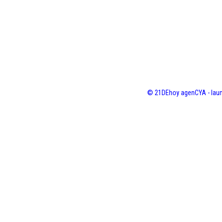
© 21DEhoy agenCYA - laun