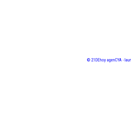
© 21DEhoy agenCYA - laun