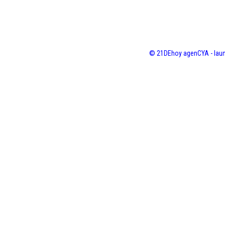
© 21DEhoy agenCYA - laun