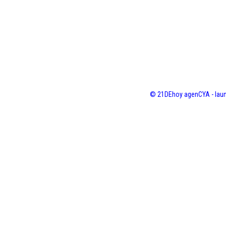
© 21DEhoy agenCYA - laun