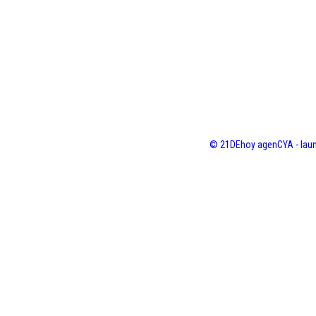
© 21DEhoy agenCYA - laun