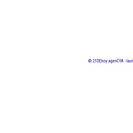
© 21DEhoy agenCYA - laun