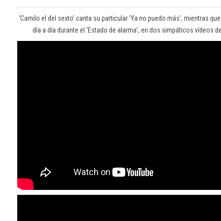
‘Camilo el del sexto’ canta su particular ‘Ya no puedo más’, mientras que 
día a día durante el ‘Estado de alarma’, en dos simpáticos vídeos 