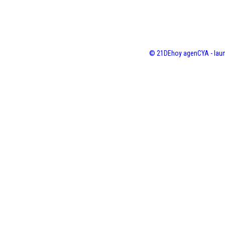
© 21DEhoy agenCYA - laun