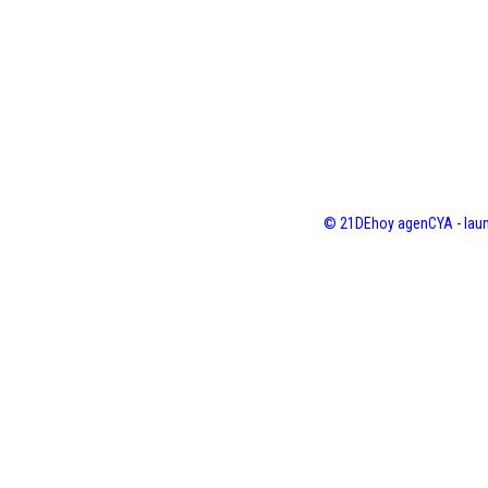
© 21DEhoy agenCYA - laun