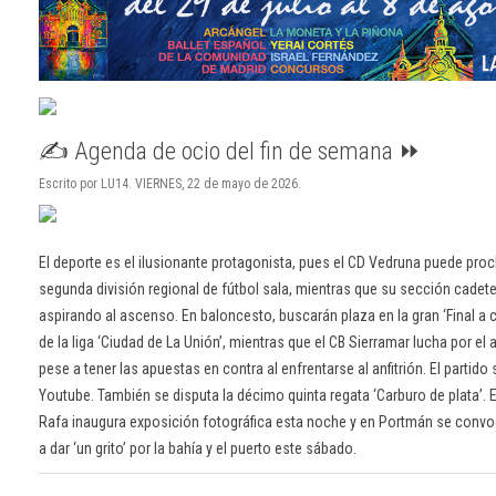
✍️ Agenda de ocio del fin de semana ⏩
Escrito por LU14. VIERNES, 22 de mayo de 2026.
El deporte es el ilusionante protagonista, pues el CD Vedruna puede p
segunda división regional de fútbol sala, mientras que su sección cadete
aspirando al ascenso. En baloncesto, buscarán plaza en la gran ‘Final a
de la liga ‘Ciudad de La Unión’, mientras que el CB Sierramar lucha por e
pese a tener las apuestas en contra al enfrentarse al anfitrión. El partido
Youtube. También se disputa la décimo quinta regata ‘Carburo de plata’. E
Rafa inaugura exposición fotográfica esta noche y en Portmán se conv
a dar ‘un grito’ por la bahía y el puerto este sábado.