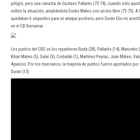
peligró, pero una canasta de Gustavo Pallarés (73-74), cuando sólo que
volteó la situación, ampliándola Eneko Mateo con un tiro libre (73-75). A
quedaban 6 segundos para un ataque postrero, pero Durán Elio no acertó 
en el CB Sierramar.
Los puntos del CBS se los repartieron Ruda (28), Pallarés (14), Mancebo 
Kilian Mateo (5), Salar (5), Corbalán (1), Martínez Peyrac, Juan Mateo, Va
Aparicio. Por los murcianos, la mayoría de puntos fueron aportados por
Durán (13).