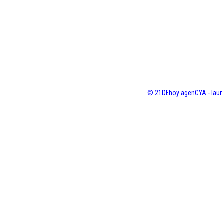
© 21DEhoy agenCYA - laun