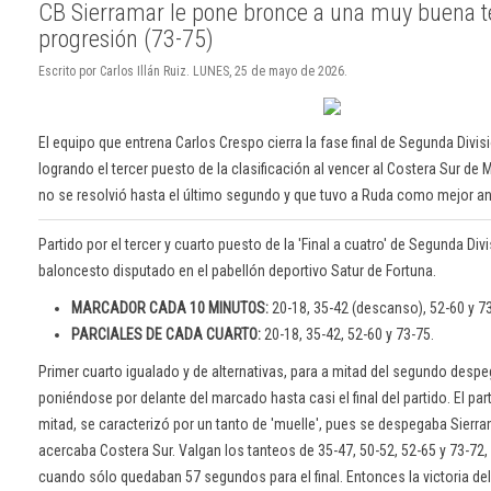
CB Sierramar le pone bronce a una muy buena 
progresión (73-75)
Escrito por Carlos Illán Ruiz. LUNES, 25 de mayo de 2026.
El equipo que entrena Carlos Crespo cierra la fase final de Segunda Divi
logrando el tercer puesto de la clasificación al vencer al Costera Sur de
no se resolvió hasta el último segundo y que tuvo a Ruda como mejor a
Partido por el tercer y cuarto puesto de la 'Final a cuatro' de Segunda Div
baloncesto disputado en el pabellón deportivo Satur de Fortuna.
MARCADOR CADA 10 MINUTOS:
20-18, 35-42 (descanso), 52-60 y 73
PARCIALES DE CADA CUARTO:
20-18, 35-42, 52-60 y 73-75.
Primer cuarto igualado y de alternativas, para a mitad del segundo despe
poniéndose por delante del marcado hasta casi el final del partido. El pa
mitad, se caracterizó por un tanto de 'muelle', pues se despegaba Sierr
acercaba Costera Sur. Valgan los tanteos de 35-47, 50-52, 52-65 y 73-72,
cuando sólo quedaban 57 segundos para el final. Entonces la victoria d