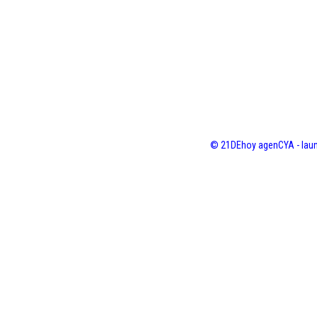
© 21DEhoy agenCYA - laun