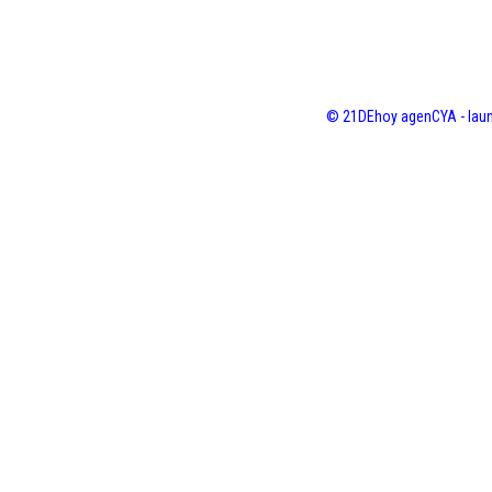
© 21DEhoy agenCYA - laun