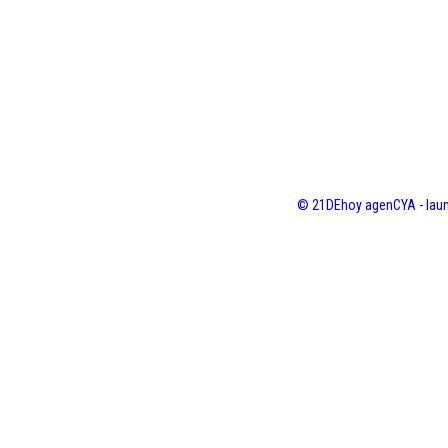
© 21DEhoy agenCYA - laun