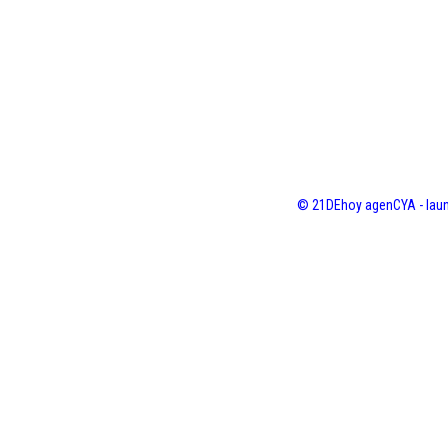
© 21DEhoy agenCYA - laun