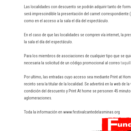
Las localidades con descuento se podrán adquirir tanto de forma
será imprescindible la presentación del carnet correspondiente
como en el acceso a la sala el día del espectáculo.
En el caso de que las localidades se compren vía internet, la pr
la sala el día del espectáculo.
Para los miembros de asociaciones de cualquier tipo que se qui
necesaria la solicitud de un código promocional al correo
taqui
Por ultimo, las entradas cuyo acceso sea mediante Print at Home
recinto sera la titular de la localidad. Se advertirá en la web de 
condición del descuento y Print At home se personen 45 minutos a
aglomeraciones.
Toda la información en www.festivalcantedelasminas.org