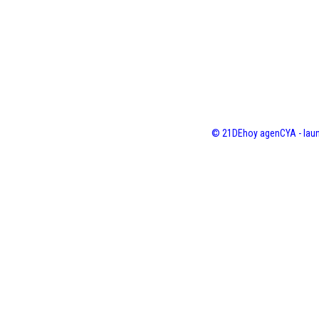
© 21DEhoy agenCYA - laun