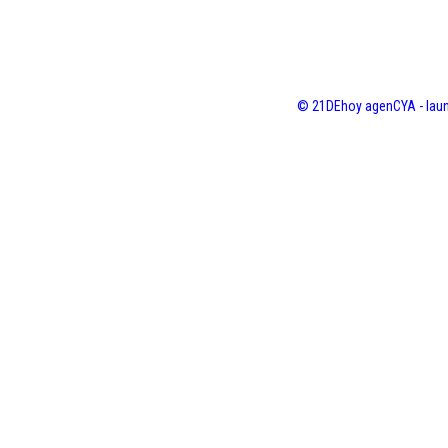
© 21DEhoy agenCYA - laun