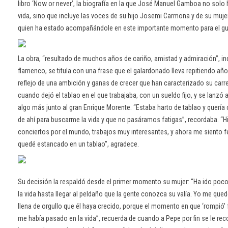
libro ‘Now or never’, la biografía en la que José Manuel Gamboa no sol
vida, sino que incluye las voces de su hijo Josemi Carmona y de su muj
quien ha estado acompañándole en este importante momento para el guit
La obra, “resultado de muchos años de cariño, amistad y admiración”, in
flamenco, se titula con una frase que el galardonado lleva repitiendo año
reflejo de una ambición y ganas de crecer que han caracterizado su carre
cuando dejó el tablao en el que trabajaba, con un sueldo fijo, y se lanzó a
algo más junto al gran Enrique Morente. “Estaba harto de tablao y quería c
de ahí para buscarme la vida y que no pasáramos fatigas”, recordaba. 
conciertos por el mundo, trabajos muy interesantes, y ahora me siento 
quedé estancado en un tablao”, agradece.
Su decisión la respaldó desde el primer momento su mujer: “Ha ido poc
la vida hasta llegar al peldaño que la gente conozca su valía. Yo me qued
llena de orgullo que él haya crecido, porque el momento en que ‘rompió'
me había pasado en la vida”, recuerda de cuando a Pepe por fin se le r