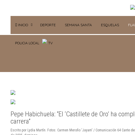
INICIO
DEPORTE
SEMANA SANTA
ESQUELAS
FL
POLICIA LOCAL
TV
Pepe Habichuela: “El ‘Castillete de Oro’ ha comp
carrera”
Escrito por Lydia Martín. Fotos: Carmen Meroño 'Jayam' / Comunicación 64 Cante de