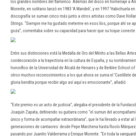
los grandes nombres del flamenco. Además del disco en homenaje a An
Morente, en solitario lanzó en 1983 ‘A Mandeli’, y en 1997 ‘Habichuela en
discografía se suman cinco más junto a otros artistas como Dave Holl
Strings. “Siempre me ha gustado meterme en esos líos, porque ahí se a
goza”, comentaba sobre su capacidad para hacer que su toque conecte 
Entre sus distinciones está la Medalla de Oro del Mérito a las Bellas Arte
condecoración a la trayectoria en la cultura de España, y su nombrami
honorífico de la Universidad de Alcalá de Henares y de Berklee School of
otros muchos reconocimientos a los que ahora se suma el ‘Castillete de 
gloria bendita porque recibir algo así aquí es emocionante”, añadió.
“Este premio es un acto de justicia”, alegaba el presidente de la Fundaci
Joaquín Zapata, definiendo su guitarra como “el sumun del acompañami
único y forma de acompañar extraordinaria”, que le ha llevado a estar al 
generaciones de cantaores: desde Pepe Marchena hasta Rocío Márquez o
pasando por Juanito Valderrama y Enrique Morente. “En toda la vanguard