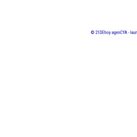
© 21DEhoy agenCYA - laun