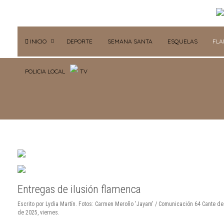
INICIO
DEPORTE
SEMANA SANTA
ESQUELAS
FL
POLICIA LOCAL
TV
Entregas de ilusión flamenca
Escrito por Lydia Martín. Fotos: Carmen Meroño 'Jayam' / Comunicación 64 Cante de
de 2025, viernes.