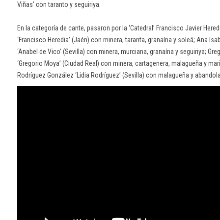
Viñas’ con taranto y seguiriya.
En la categoría de cante, pasaron por la ‘Catedral’ Francisco Javier Here
‘Francisco Heredia’ (Jaén) con minera, taranta, granaína y soleá; Ana I
‘Anabel de Vico’ (Sevilla) con minera, murciana, granaína y seguiriya; Gr
‘Gregorio Moya’ (Ciudad Real) con minera, cartagenera, malagueña y maria
Rodríguez González ‘Lidia Rodríguez’ (Sevilla) con malagueña y abandol