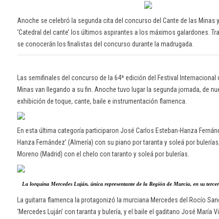
Anoche se celebró la segunda cita del concurso del Cante de las Minas y
‘Catedral del cante’ los últimos aspirantes a los máximos galardones. Tras
se conocerán los finalistas del concurso durante la madrugada.
Las semifinales del concurso de la 64ª edición del Festival Internacional 
Minas van llegando a su fin. Anoche tuvo lugar la segunda jornada, de n
exhibición de toque, cante, baile e instrumentación flamenca.
En esta última categoría participaron José Carlos Esteban-Hanza Fernán
Hanza Fernández’ (Almería) con su piano por taranta y soleá por bulerías,
Moreno (Madrid) con el chelo con taranto y soleá por bulerías.
La lorquina Mercedes Luján, única representante de la Región de Murcia, en su tercera
La guitarra flamenca la protagonizó la murciana Mercedes del Rocío Sa
‘Mercedes Luján’ con taranta y bulería, y el baile el gaditano José María 