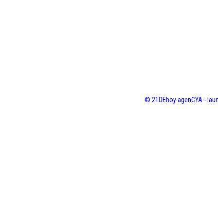
© 21DEhoy agenCYA - laun