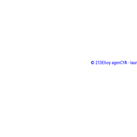
© 21DEhoy agenCYA - laun