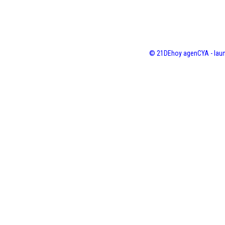
© 21DEhoy agenCYA - laun