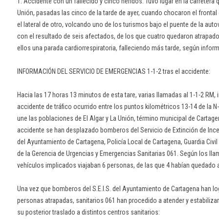
1. Accidente con un fallecido y cinco heridos. Tuvo lugar en la carretera q
Unión, pasadas las cinco de la tarde de ayer, cuando chocaron el frontal
el lateral de otro, volcando uno de los turismos bajo el puente de la auto
con el resultado de seis afectados, de los que cuatro quedaron atrapad
ellos una parada cardiorrespiratoria, falleciendo más tarde, según inform
INFORMACIÓN DEL SERVICIO DE EMERGENCIAS 1-1-2 tras el accidente:
Hacia las 17 horas 13 minutos de esta tare, varias llamadas al 1-1-2 RM,
accidente de tráfico ocurrido entre los puntos kilométricos 13-14 de la N
une las poblaciones de El Algar y La Unión, término municipal de Cartagen
accidente se han desplazado bomberos del Servicio de Extinción de Inc
del Ayuntamiento de Cartagena, Policía Local de Cartagena, Guardia Civil
de la Gerencia de Urgencias y Emergencias Sanitarias 061. Según los lla
vehículos implicados viajaban 6 personas, de las que 4 habían quedado a
Una vez que bomberos del S.E.I.S. del Ayuntamiento de Cartagena han log
personas atrapadas, sanitarios 061 han procedido a atender y estabilizar
su posterior traslado a distintos centros sanitarios: