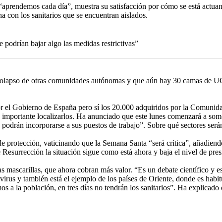
 “aprendemos cada día”, muestra su satisfacción por cómo se está actua
 con los sanitarios que se encuentran aislados.
 podrían bajar algo las medidas restrictivas”
colapso de otras comunidades autónomas y que aún hay 30 camas de UCI 
por el Gobierno de España pero sí los 20.000 adquiridos por la Comuni
 importante localizarlos. Ha anunciado que este lunes comenzará a somet
o podrán incorporarse a sus puestos de trabajo”. Sobre qué sectores será
de protección, vaticinando que la Semana Santa “será crítica”, añadiendo
esurrección la situación sigue como está ahora y baja el nivel de presi
as mascarillas, que ahora cobran más valor. “Es un debate científico y
l virus y también está el ejemplo de los países de Oriente, donde es hab
mos a la población, en tres días no tendrán los sanitarios”. Ha explicad