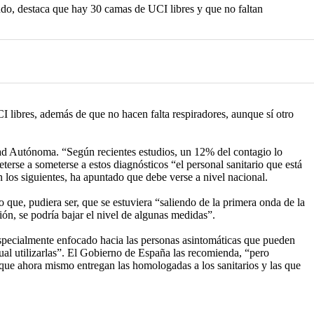
ndo, destaca que hay 30 camas de UCI libres y que no faltan
libres, además de que no hacen falta respiradores, aunque sí otro
dad Autónoma. “Según recientes estudios, un 12% del contagio lo
erse a someterse a estos diagnósticos “el personal sanitario que está
n los siguientes, ha apuntado que debe verse a nivel nacional.
 que, pudiera ser, que se estuviera “saliendo de la primera onda de la
ón, se podría bajar el nivel de algunas medidas”.
 especialmente enfocado hacia las personas asintomáticas que pueden
itual utilizarlas”. El Gobierno de España las recomienda, “pero
o que ahora mismo entregan las homologadas a los sanitarios y las que