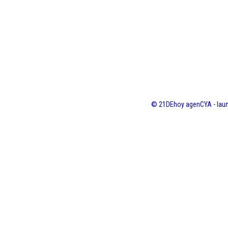
© 21DEhoy agenCYA - laun