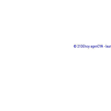
© 21DEhoy agenCYA - laun