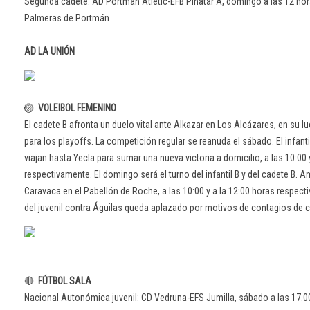
Segunda cadete: AD Portmán Atlétic-EFB Pinatar A, domingo a las 12 ho
Palmeras de Portmán
AD LA UNIÓN
🏐
VOLEIBOL FEMENINO
El cadete B afronta un duelo vital ante Alkazar en Los Alcázares, en su lu
para los playoffs. La competición regular se reanuda el sábado. El infanti
viajan hasta Yecla para sumar una nueva victoria a domicilio, a las 10:00 
respectivamente. El domingo será el turno del infantil B y del cadete B. 
Caravaca en el Pabellón de Roche, a las 10:00 y a la 12:00 horas respecti
del juvenil contra Águilas queda aplazado por motivos de contagios de 
🔴
FÚTBOL SALA
Nacional Autonómica juvenil: CD Vedruna-EFS Jumilla, sábado a las 17.00