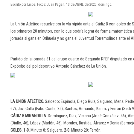
Escrito por Licos. Fotos: Juan Pagán. 13 de ABRIL de 2025, domingo.
La Unión Atlético resuelve por la vía rápida ante el Cádiz B con goles de 
los primeros 20 minutos, con lo que podría lograr de forma matemática 
jornada si gana en Orihuela y no gana el Juventud Torremolinos ante el 
Partido de la jornada 31 del grupo cuarto de Segunda RFEF disputado en
Expósito del polideportivo Antonio Sánchez de La Unión.
LA UNIÓN ATLÉTICO.
Salcedo; Espínola, Diego Ruiz, Salguero, Mena; Pedr
67), Javi Grillo (Fabo Conte, 85), Santos, Armando, Karim; y Ferrón (Seth V
CÁDIZ B MIRANDILLA.
Domínguez; Díaz, Viciana (José González, 46), Alma
(Diallo, 46), López (Marlón, 46), Morales, Bastida, Álvarez y Denia (Bermejo
GOLES. 1-0.
Minuto 8: Salguero.
2-0.
Minuto 20: Ferrón.