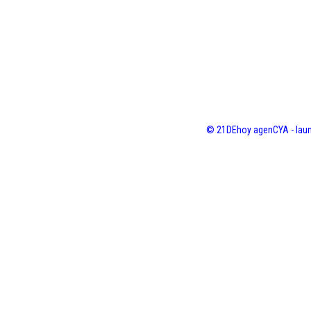
© 21DEhoy agenCYA - laun