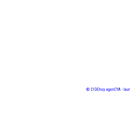
© 21DEhoy agenCYA - laun