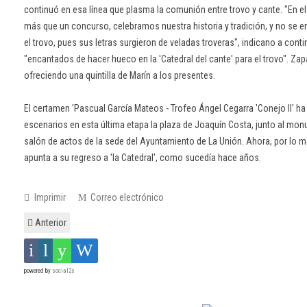
continuó en esa línea que plasma la comunión entre trovo y cante. "En e
más que un concurso, celebramos nuestra historia y tradición, y no se en
el trovo, pues sus letras surgieron de veladas troveras", indicano a cont
"encantados de hacer hueco en la 'Catedral del cante' para el trovo". Za
ofreciendo una quintilla de Marín a los presentes.
El certamen 'Pascual García Mateos - Trofeo Ángel Cegarra 'Conejo II' h
escenarios en esta última etapa la plaza de Joaquín Costa, junto al mon
salón de actos de la sede del Ayuntamiento de La Unión. Ahora, por lo 
apunta a su regreso a 'la Catedral', como sucedía hace años.
Imprimir
Correo electrónico
Anterior
powered by
social2s