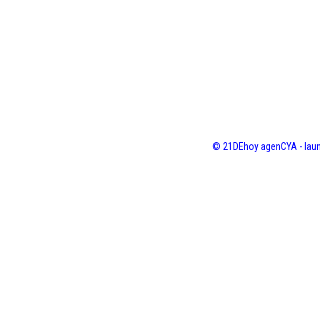
© 21DEhoy agenCYA - laun