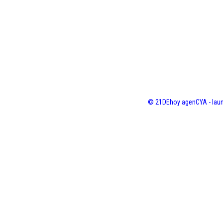
© 21DEhoy agenCYA - laun