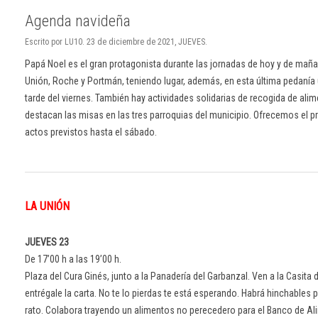
Agenda navideña
Escrito por LU10. 23 de diciembre de 2021, JUEVES.
Papá Noel es el gran protagonista durante las jornadas de hoy y de maña
Unión, Roche y Portmán, teniendo lugar, además, en esta última pedanía 
tarde del viernes. También hay actividades solidarias de recogida de ali
destacan las misas en las tres parroquias del municipio. Ofrecemos el 
actos previstos hasta el sábado.
LA UNIÓN
JUEVES 23
De 17’00 h a las 19’00 h.
Plaza del Cura Ginés, junto a la Panadería del Garbanzal. Ven a la Casita d
entrégale la carta. No te lo pierdas te está esperando. Habrá hinchables
rato. Colabora trayendo un alimentos no perecedero para el Banco de Al